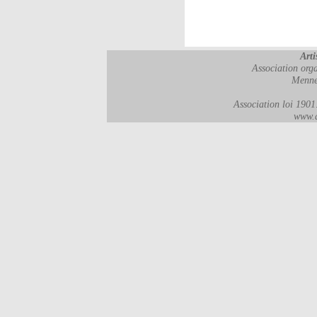
Arti
Association orga
Menne
Association loi 190
www.a