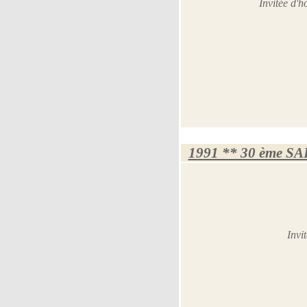
Invitée d'
1991 ** 30 ème S
Invi