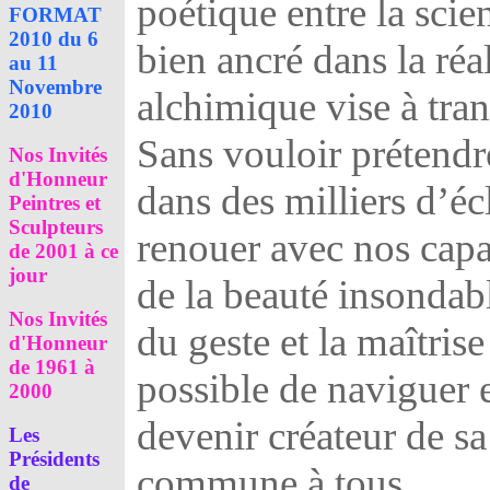
poétique entre la scie
FORMAT
2010 du 6
bien ancré dans la réa
au 11
Novembre
alchimique vise à tran
2010
Sans vouloir prétendre
Nos Invités
d'Honneur
dans des milliers d’écl
Peintres et
Sculpteurs
renouer avec nos capac
de 2001 à ce
jour
de la beauté insondable
Nos Invités
du geste et la maîtris
d'Honneur
de 1961 à
possible de naviguer en
2000
devenir créateur de sa
Les
Présidents
commune à tous.
de