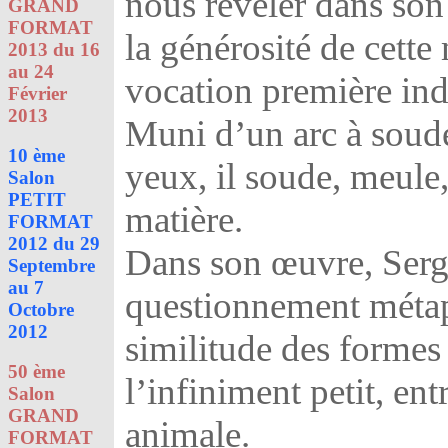
nous révéler dans son 
GRAND
FORMAT
la générosité de cette
2013 du 16
au 24
vocation première indu
Février
2013
Muni d’un arc à soude
10 ème
yeux, il soude, meule
Salon
PETIT
matière.
FORMAT
2012 du 29
Dans son œuvre, Serge
Septembre
au 7
questionnement métaph
Octobre
2012
similitude des formes 
50 ème
l’infiniment petit, ent
Salon
GRAND
animale.
FORMAT