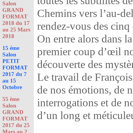
toutes les subtilités de
Salon
GRAND
Chemins vers l’au-de
FORMAT
2018 du 17
rendez-vous des cinq 
au 25 Mars
On entre alors dans l
2018
15 éme
premier coup d’œil no
Salon
PETIT
découverte des mystère
FORMAT
2017 du 7
Le travail de Françoi
au 15
de nos émotions, de n
Octobre
55 ème
interrogations et de n
Salon
GRAND
d’un long et méticuleu
FORMAT
2017 du 25
Mars au 2