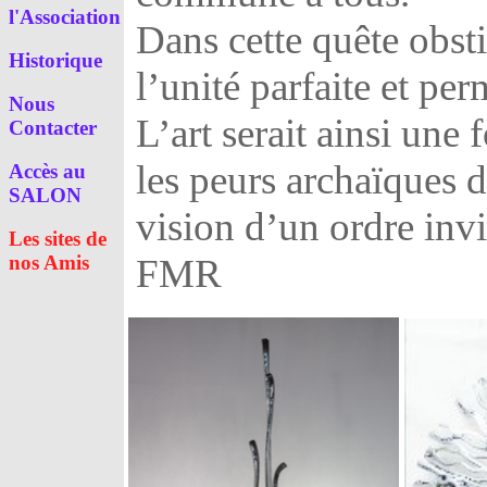
l'Association
Dans cette quête obsti
Historique
l’unité parfaite et pe
Nous
L’art serait ainsi une
Contacter
les peurs archaïques d
Accès au
SALON
vision d’un ordre inv
Les sites de
nos Amis
FMR