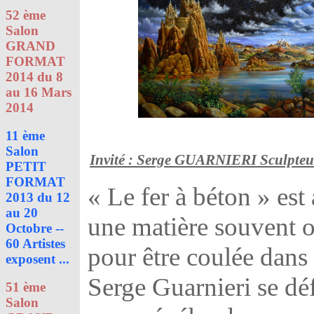
52 ème
Salon
GRAND
FORMAT
2014 du 8
au 16 Mars
2014
11 ème
Salon
Invité : Serge GUARNIERI Sculpteu
PETIT
FORMAT
« Le fer à béton » est
2013 du 12
au 20
une matière souvent ou
Octobre --
60 Artistes
pour être coulée dans 
exposent ...
Serge Guarnieri se déf
51 ème
Salon