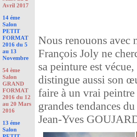
Avril 2017
14 éme
Salon
PETIT
Nous renouons avec no
FORMAT
2016 du 5
François Joly ne cherc
au 13
Novembre
sa peinture est vécue,
54 ème
distingue aussi son œu
Salon
GRAND
faire à un vrai peintre
FORMAT
2016 du 12
grandes tendances du s
au 20 Mars
2016
Jean-Yves GOUJAR
13 éme
Salon
PETIT