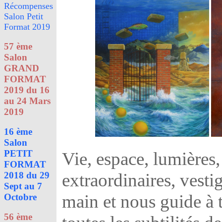
Récompenses
Salon Petit
Format 2019
57 ème
Salon
GRAND
FORMAT
2019 du 16
au 24 Mars
2019
16 ème
Salon
PETIT
Vie, espace, lumières
FORMAT
2018 du 29
extraordinaires, vesti
Sept au 7
main et nous guide à 
Octobre
56 ème