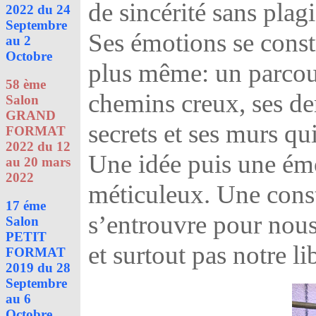
de sincérité sans plagi
2022 du 24
Septembre
Ses émotions se constr
au 2
Octobre
plus même: un parcou
58 ème
chemins creux, ses de
Salon
GRAND
secrets et ses murs qu
FORMAT
2022 du 12
Une idée puis une émo
au 20 mars
2022
méticuleux. Une const
17 éme
s’entrouvre pour nous 
Salon
PETIT
et surtout pas notre li
FORMAT
2019 du 28
Septembre
au 6
Octobre