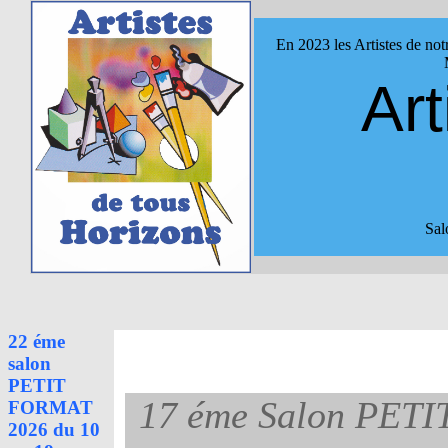
En 2023 les Artistes de not
Art
Sal
22 éme
salon
PETIT
17 éme Salon PETI
FORMAT
2026 du 10