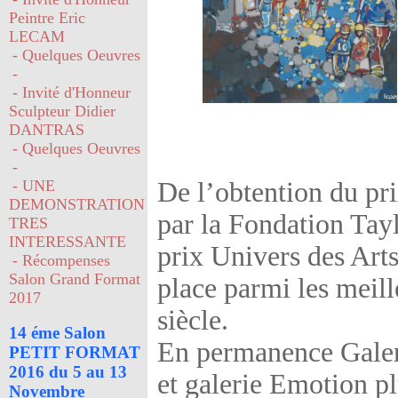
Peintre Eric
LECAM
- Quelques Oeuvres
-
- Invité d'Honneur
Sculpteur Didier
DANTRAS
- Quelques Oeuvres
-
- UNE
De l’obtention du p
DEMONSTRATION
par la Fondation Tayl
TRES
INTERESSANTE
prix Univers des Art
- Récompenses
Salon Grand Format
place parmi les meill
2017
siècle.
14 éme Salon
En permanence Galeri
PETIT FORMAT
2016 du 5 au 13
et galerie Emotion p
Novembre