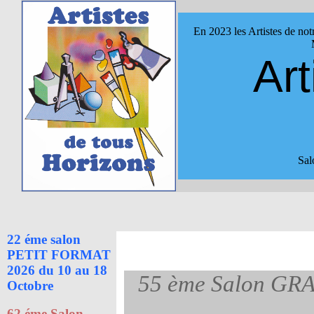
En 2023 les Artistes de not
Art
Sal
22 éme salon
PETIT FORMAT
2026 du 10 au 18
55 ème Salon GR
Octobre
62 éme Salon