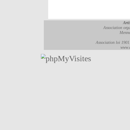
Arti
Association orga
Menne
Association loi 190
www.a