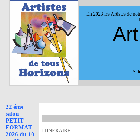
En 2023 les Artistes de not
Art
Sal
22 éme
salon
PETIT
FORMAT
ITINERAIRE
2026 du 10