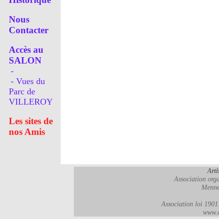
Nous
Contacter
Accès au
SALON
-
- Vues du
Parc de
VILLEROY
Les sites de
nos Amis
Arti
Association orga
Menne
Association loi 190
www.a