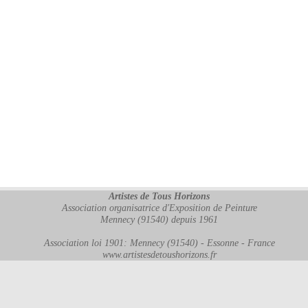
Artistes de Tous Horizons
Association organisatrice d'Exposition de Peinture
Mennecy (91540) depuis 1961
Association loi 1901: Mennecy (91540) - Essonne - France
www.artistesdetoushorizons.fr